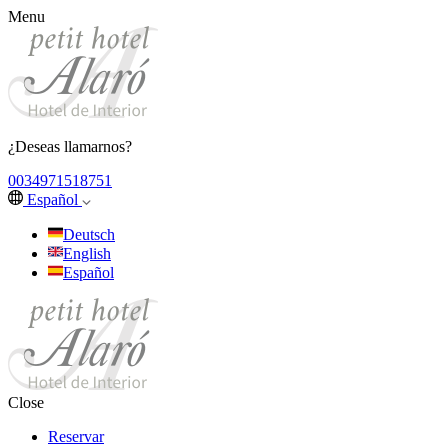
Menu
¿Deseas llamarnos?
0034971518751
Español
Deutsch
English
Español
Close
Reservar